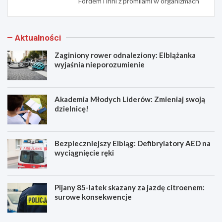
Fordem i inni z promilami w organizmach
Aktualności
Zaginiony rower odnaleziony: Elblążanka
wyjaśnia nieporozumienie
Akademia Młodych Liderów: Zmieniaj swoją
dzielnicę!
Bezpieczniejszy Elbląg: Defibrylatory AED na
wyciągnięcie ręki
Pijany 85-latek skazany za jazdę citroenem:
surowe konsekwencje
Z
A
a
k