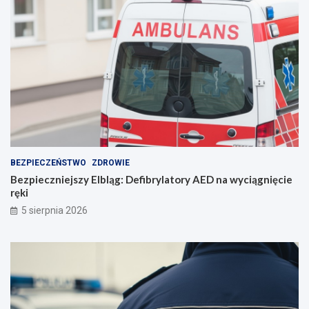
r
o
z
u
m
i
e
n
i
e
BEZPIECZEŃSTWO
ZDROWIE
Bezpieczniejszy Elbląg: Defibrylatory AED na wyciągnięcie
ręki
5 sierpnia 2026