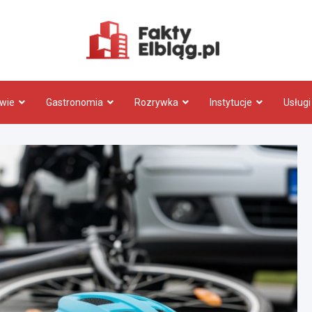
Fakty.El
wie
Gastronomia
Rozrywka
Instytucje
Usługi