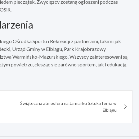
siedem pieczątek. Zwycięzcy zostaną ogłoszeni podczas
OSiR.
darzenia
iego Ośrodka Sportu i Rekreacji z partnerami, takimi jak
ecki, Urząd Gminy w Elblągu, Park Krajobrazowy
dztwa Warmińsko-Mazurskiego. Wszyscy zainteresowani są
żym powietrzu, ciesząc się zarówno sportem, jak i edukacją.
Świąteczna atmosfera na Jarmarku SztukaTerria w
Elblągu