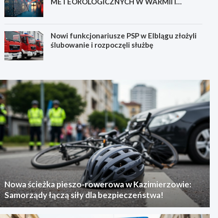
METEOROLOGICZNYCH W WARMII I
MAZURACH
Nowi funkcjonariusze PSP w Elblągu złożyli
ślubowanie i rozpoczęli służbę
Nowa ścieżka pieszo-rowerowa w Kazimierzowie:
Samorządy łączą siły dla bezpieczeństwa!