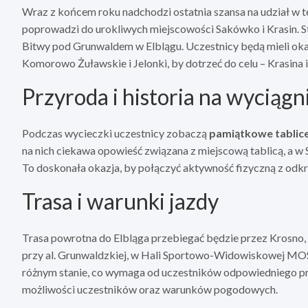
Wraz z końcem roku nadchodzi ostatnia szansa na udział w 
poprowadzi do urokliwych miejscowości Sakówko i Krasin. St
Bitwy pod Grunwaldem w Elblągu. Uczestnicy będą mieli oka
Komorowo Żuławskie i Jelonki, by dotrzeć do celu – Krasina 
Przyroda i historia na wyciągni
Podczas wycieczki uczestnicy zobaczą
pamiątkowe tablic
na nich ciekawa opowieść związana z miejscową tablicą, a w 
To doskonała okazja, by połączyć aktywność fizyczną z odk
Trasa i warunki jazdy
Trasa powrotna do Elbląga przebiegać będzie przez Krosno
przy al. Grunwaldzkiej, w Hali Sportowo-Widowiskowej MOSi
różnym stanie, co wymaga od uczestników odpowiedniego 
możliwości uczestników oraz warunków pogodowych.