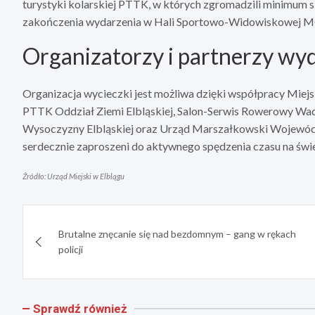
turystyki kolarskiej PTTK, w których zgromadzili minimum 
zakończenia wydarzenia w Hali Sportowo-Widowiskowej M
Organizatorzy i partnerzy wy
Organizacja wycieczki jest możliwa dzięki współpracy Miejsk
PTTK Oddział Ziemi Elbląskiej, Salon-Serwis Rowerowy Wad
Wysoczyzny Elbląskiej oraz Urząd Marszałkowski Wojewó
serdecznie zaproszeni do aktywnego spędzenia czasu na świe
Źródło: Urząd Miejski w Elblągu
Nawigacja
Brutalne znęcanie się nad bezdomnym – gang w rękach
wpisu
policji
Sprawdź również