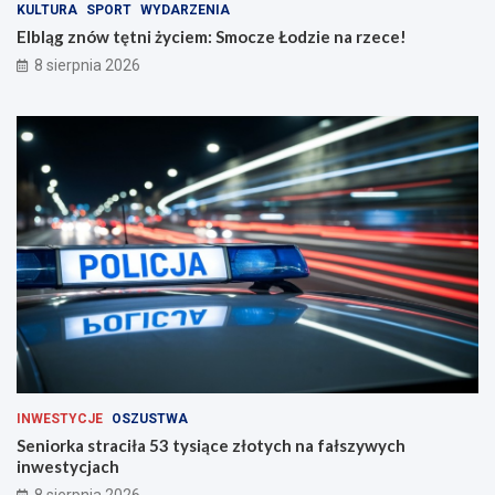
n
!
KULTURA
SPORT
WYDARZENIA
a
Elbląg znów tętni życiem: Smocze Łodzie na rzece!
d
8 sierpnia 2026
r
o
g
a
c
h
INWESTYCJE
OSZUSTWA
Seniorka straciła 53 tysiące złotych na fałszywych
inwestycjach
8 sierpnia 2026