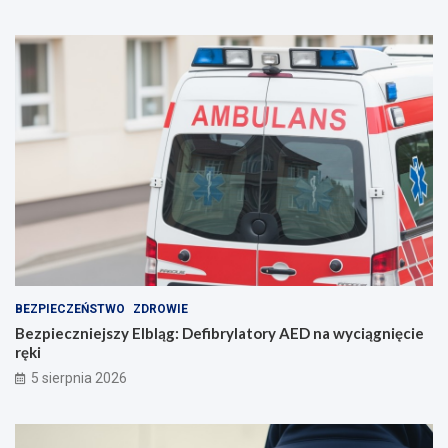
i
!
e
p
o
r
o
z
u
m
i
e
n
i
e
BEZPIECZEŃSTWO
ZDROWIE
Bezpieczniejszy Elbląg: Defibrylatory AED na wyciągnięcie
ręki
5 sierpnia 2026