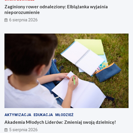
i
w
o
:
Zaginiony rower odnaleziony: Elblążanka wyjaśnia
n
Z
nieporozumienie
y
m
6 sierpnia 2026
:
i
E
e
l
n
b
i
l
a
ą
j
ż
s
a
w
n
o
k
j
a
ą
w
d
y
z
j
i
a
e
ś
l
n
n
AKTYWIZACJA
EDUKACJA
MŁODZIEŻ
i
i
Akademia Młodych Liderów: Zmieniaj swoją dzielnicę!
a
c
5 sierpnia 2026
n
ę