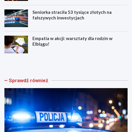
Seniorka straciła 53 tysiące złotych na
fałszywych inwestycjach
Empatia w akcji: warsztaty dla rodzin w
Elblągu!
Z
E
w
l
o
b
l
l
n
ą
Sprawdź również
i
g
j
z
w
n
w
ó
e
w
e
t
k
ę
e
t
n
n
d
i