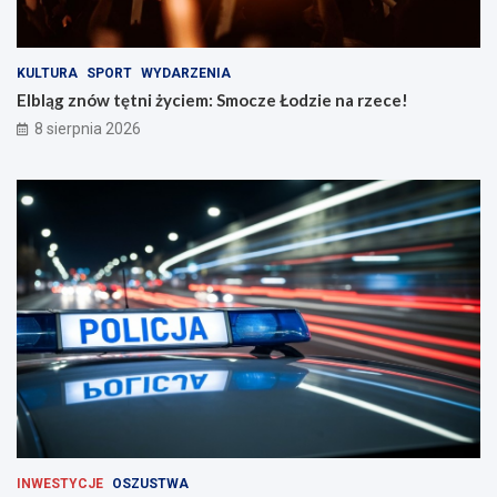
ś
e
c
c
i
e
n
!
KULTURA
SPORT
WYDARZENIA
a
Elbląg znów tętni życiem: Smocze Łodzie na rzece!
d
8 sierpnia 2026
r
o
g
a
c
h
INWESTYCJE
OSZUSTWA