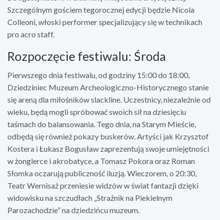
Szczególnym gościem tegorocznej edycji będzie Nicola
Colleoni, włoski performer specjalizujący się w technikach
pro acro staff.
Rozpoczęcie festiwalu: Środa
Pierwszego dnia festiwalu, od godziny 15:00 do 18:00,
Dziedziniec Muzeum Archeologiczno-Historycznego stanie
się areną dla miłośników slackline. Uczestnicy, niezależnie od
wieku, będą mogli spróbować swoich sił na dziesięciu
taśmach do balansowania. Tego dnia, na Starym Mieście,
odbędą się również pokazy buskerów. Artyści jak Krzysztof
Kostera i Łukasz Bogusław zaprezentują swoje umiejętności
w żonglerce i akrobatyce, a Tomasz Pokora oraz Roman
Słomka oczarują publiczność iluzją. Wieczorem, o 20:30,
Teatr Wernisaż przeniesie widzów w świat fantazji dzięki
widowisku na szczudłach „Strażnik na Piekielnym
Parozachodzie” na dziedzińcu muzeum.