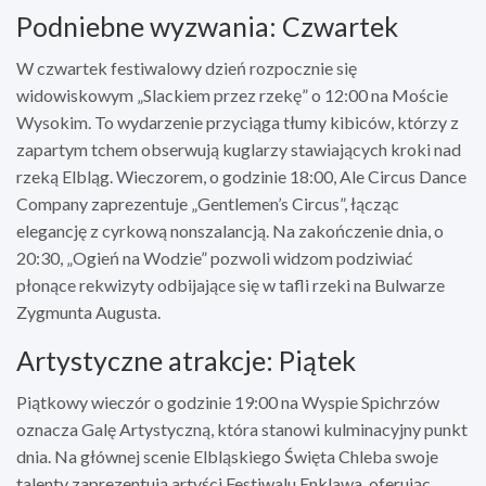
Podniebne wyzwania: Czwartek
W czwartek festiwalowy dzień rozpocznie się
widowiskowym „Slackiem przez rzekę” o 12:00 na Moście
Wysokim. To wydarzenie przyciąga tłumy kibiców, którzy z
zapartym tchem obserwują kuglarzy stawiających kroki nad
rzeką Elbląg. Wieczorem, o godzinie 18:00, Ale Circus Dance
Company zaprezentuje „Gentlemen’s Circus”, łącząc
elegancję z cyrkową nonszalancją. Na zakończenie dnia, o
20:30, „Ogień na Wodzie” pozwoli widzom podziwiać
płonące rekwizyty odbijające się w tafli rzeki na Bulwarze
Zygmunta Augusta.
Artystyczne atrakcje: Piątek
Piątkowy wieczór o godzinie 19:00 na Wyspie Spichrzów
oznacza Galę Artystyczną, która stanowi kulminacyjny punkt
dnia. Na głównej scenie Elbląskiego Święta Chleba swoje
talenty zaprezentują artyści Festiwalu Enklawa, oferując