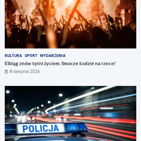
t
i
r
e
o
n
ż
a
n
r
o
z
ś
e
c
c
i
e
n
!
KULTURA
SPORT
WYDARZENIA
a
Elbląg znów tętni życiem: Smocze Łodzie na rzece!
d
8 sierpnia 2026
r
o
g
a
c
h