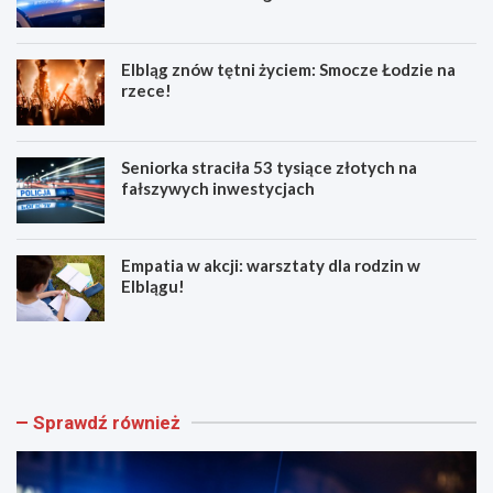
Elbląg znów tętni życiem: Smocze Łodzie na
rzece!
Seniorka straciła 53 tysiące złotych na
fałszywych inwestycjach
Empatia w akcji: warsztaty dla rodzin w
Elblągu!
Z
E
w
l
o
b
l
l
n
ą
Sprawdź również
i
g
j
z
w
n
w
ó