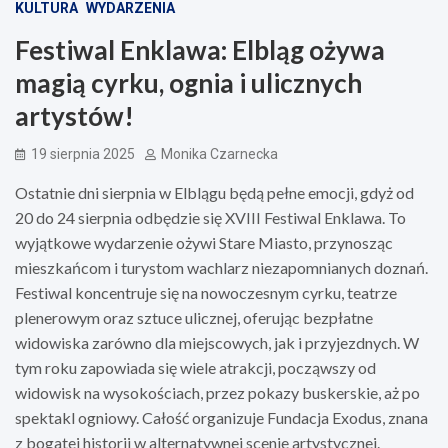
KULTURA
WYDARZENIA
Festiwal Enklawa: Elbląg ożywa
magią cyrku, ognia i ulicznych
artystów!
19 sierpnia 2025
Monika Czarnecka
Ostatnie dni sierpnia w Elblągu będą pełne emocji, gdyż od
20 do 24 sierpnia odbędzie się XVIII Festiwal Enklawa. To
wyjątkowe wydarzenie ożywi Stare Miasto, przynosząc
mieszkańcom i turystom wachlarz niezapomnianych doznań.
Festiwal koncentruje się na nowoczesnym cyrku, teatrze
plenerowym oraz sztuce ulicznej, oferując bezpłatne
widowiska zarówno dla miejscowych, jak i przyjezdnych. W
tym roku zapowiada się wiele atrakcji, począwszy od
widowisk na wysokościach, przez pokazy buskerskie, aż po
spektakl ogniowy. Całość organizuje Fundacja Exodus, znana
z bogatej historii w alternatywnej scenie artystycznej.