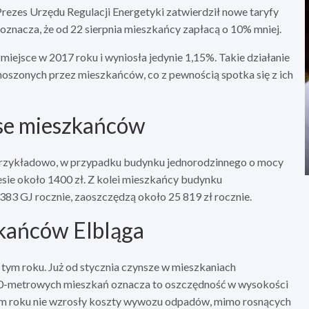
 Prezes Urzędu Regulacji Energetyki zatwierdził nowe taryfy
oznacza, że od 22 sierpnia mieszkańcy zapłacą o 10% mniej.
miejsce w 2017 roku i wyniosła jedynie 1,15%. Takie działanie
oszonych przez mieszkańców, co z pewnością spotka się z ich
se mieszkańców
 Przykładowo, w przypadku budynku jednorodzinnego o mocy
sie około 1400 zł. Z kolei mieszkańcy budynku
383 GJ rocznie, zaoszczędzą około 25 819 zł rocznie.
zkańców Elbląga
w tym roku. Już od stycznia czynsze w mieszkaniach
i 50-metrowych mieszkań oznacza to oszczędność w wysokości
tym roku nie wzrosły koszty wywozu odpadów, mimo rosnących