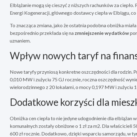
Elblążanie mogą się cieszyć z niższych rachunków za ciepło.
Energi Kogeneracji, głównego dostawcy ciepła w Elblągu, co 
To znacząca zmiana, jako że ostatnia podobna obniżka miała 
bezpośrednio przekłada się na
zmniejszenie wydatków
pon
uznaniem.
Wpływ nowych taryf na finan
Nowe taryfy przyniosą konkretne oszczędności dla rodzin.
0,010 MW i zużyciu 75 GJ rocznie, roczna oszczędność wynie
wielorodzinnego z 20 lokalami, o mocy 0,197 MW i zużyciu 1
Dodatkowe korzyści dla mies
Obniżka cen ciepła to nie jedyne udogodnienie dla elblążan 
komunalnych zostały obniżone o 1 zł za m2. Dla właściciel
600 zł rocznie. Dodatkowo, dzięki wsparciu samorządu, w 