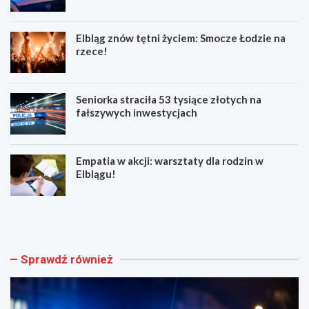
Elbląg znów tętni życiem: Smocze Łodzie na
rzece!
Seniorka straciła 53 tysiące złotych na
fałszywych inwestycjach
Empatia w akcji: warsztaty dla rodzin w
Elblągu!
Z
E
w
l
o
b
l
l
n
ą
Sprawdź również
i
g
j
z
w
n
w
ó