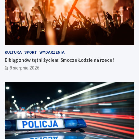
r
e
o
n
ż
a
n
r
o
z
ś
e
c
c
i
e
n
!
KULTURA
SPORT
WYDARZENIA
a
Elbląg znów tętni życiem: Smocze Łodzie na rzece!
d
8 sierpnia 2026
r
o
g
a
c
h