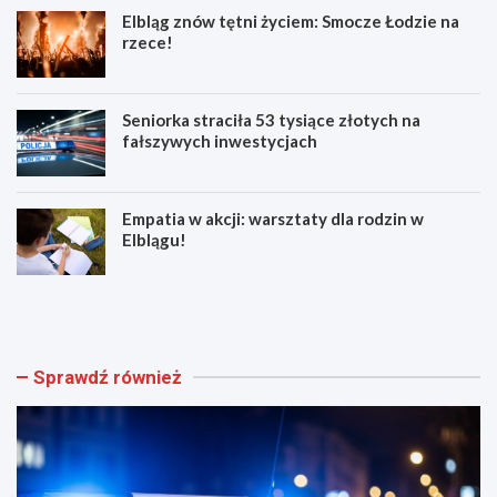
Elbląg znów tętni życiem: Smocze Łodzie na
rzece!
Seniorka straciła 53 tysiące złotych na
fałszywych inwestycjach
Empatia w akcji: warsztaty dla rodzin w
Elblągu!
Z
E
w
l
o
b
l
l
n
ą
Sprawdź również
i
g
j
z
w
n
w
ó
e
w
e
t