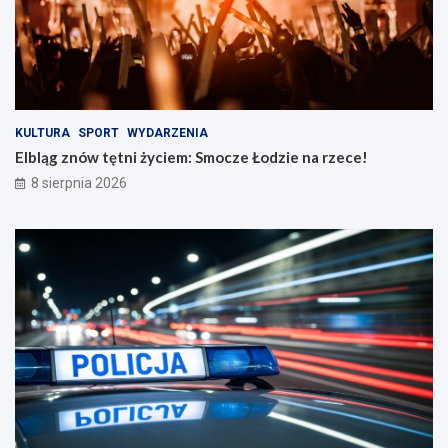
ż
a
n
r
o
z
ś
e
c
c
i
e
n
!
KULTURA
SPORT
WYDARZENIA
a
Elbląg znów tętni życiem: Smocze Łodzie na rzece!
d
8 sierpnia 2026
r
o
g
a
c
h