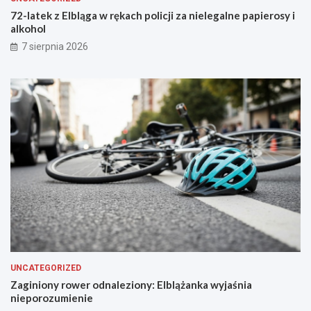
b
n
72-latek z Elbląga w rękach policji za nielegalne papierosy i
ę
t
alkohol
u
a
7 sierpnia 2026
s
f
a
l
t
u
UNCATEGORIZED
Zaginiony rower odnaleziony: Elblążanka wyjaśnia
nieporozumienie