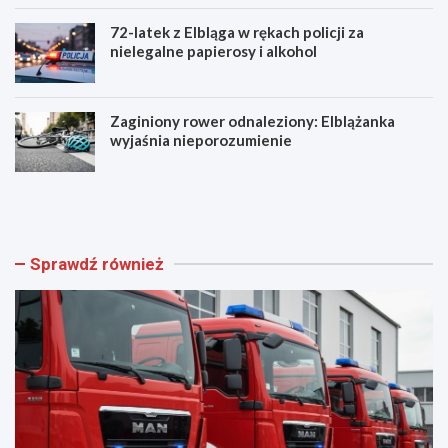
72-latek z Elbląga w rękach policji za
nielegalne papierosy i alkohol
Zaginiony rower odnaleziony: Elblążanka
wyjaśnia nieporozumienie
N
U
o
t
w
r
i
u
f
d
Sprawdź również
u
n
n
i
k
e
c
n
j
i
o
a
n
w
a
r
r
u
i
c