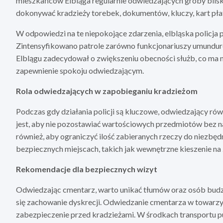
mieszkańców Elbląga regularnie odwiedzających groby blisk
dokonywać kradzieży torebek, dokumentów, kluczy, kart płat
W odpowiedzi na te niepokojące zdarzenia, elbląska policj
Zintensyfikowano patrole zarówno funkcjonariuszy umundurow
Elblągu zadecydował o zwiększeniu obecności służb, co ma na
zapewnienie spokoju odwiedzającym.
Rola odwiedzających w zapobieganiu kradzieżom
Podczas gdy działania policji są kluczowe, odwiedzający r
jest, aby nie pozostawiać wartościowych przedmiotów bez n
również, aby ograniczyć ilość zabieranych rzeczy do niezbę
bezpiecznych miejscach, takich jak wewnętrzne kieszenie na
Rekomendacje dla bezpiecznych wizyt
Odwiedzając cmentarz, warto unikać tłumów oraz osób budzą
się zachowanie dyskrecji. Odwiedzanie cmentarza w towarzy
zabezpieczenie przed kradzieżami. W środkach transportu p