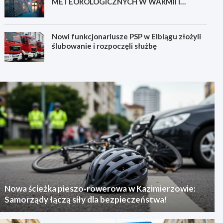
METEOROLOGICZNYCH W WARMII I
MAZURACH
Nowi funkcjonariusze PSP w Elblągu złożyli
ślubowanie i rozpoczęli służbę
Nowa ścieżka pieszo-rowerowa w Kazimierzowie:
Samorządy łączą siły dla bezpieczeństwa!