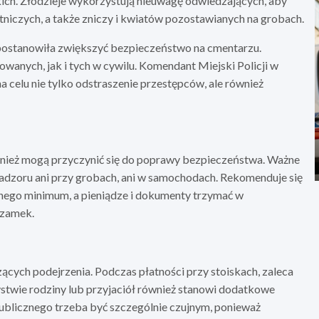
ich. Złodzieje wykorzystują nieuwagę odwiedzających, aby
niczych, a także zniczy i kwiatów pozostawianych na grobach.
a postanowiła zwiększyć bezpieczeństwo na cmentarzu.
anych, jak i tych w cywilu. Komendant Miejski Policji w
 celu nie tylko odstraszenie przestępców, ale również
ównież mogą przyczynić się do poprawy bezpieczeństwa. Ważne
adzoru ani przy grobach, ani w samochodach. Rekomenduje się
dnego minimum, a pieniądze i dokumenty trzymać w
 zamek.
cych podejrzenia. Podczas płatności przy stoiskach, zaleca
stwie rodziny lub przyjaciół również stanowi dodatkowe
ublicznego trzeba być szczególnie czujnym, ponieważ