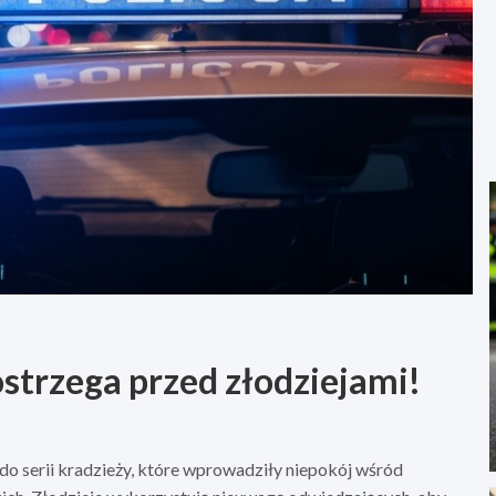
ostrzega przed złodziejami!
do serii kradzieży, które wprowadziły niepokój wśród