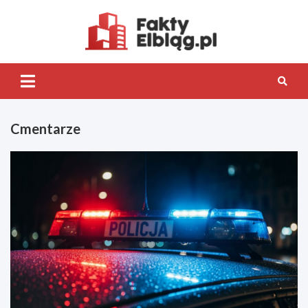
Skip
to
content
Fakty.Elb
Cmentarze