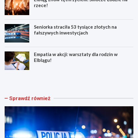
rzece!
Seniorka straciła 53 tysiące złotych na
fałszywych inwestycjach
Empatia w akcji: warsztaty dla rodzin w
Elblągu!
Z
E
w
l
o
b
l
l
n
ą
Sprawdź również
i
g
j
z
w
n
w
ó
e
w
e
t
k
ę