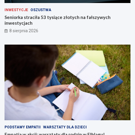
INWESTYCJE
OSZUSTWA
Seniorka straciła 53 tysiące złotych na fałszywych
inwestycjach
8 sierpnia 2026
PODSTAWY EMPATII
WARSZTATY DLA DZIECI
Empatia w akcji: warsztaty dla rodzin w Elblągu!