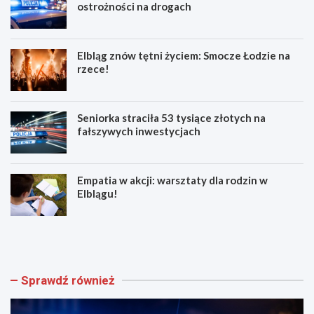
ostrożności na drogach
Elbląg znów tętni życiem: Smocze Łodzie na
rzece!
Seniorka straciła 53 tysiące złotych na
fałszywych inwestycjach
Empatia w akcji: warsztaty dla rodzin w
Elblągu!
Z
E
w
l
o
b
l
l
n
ą
Sprawdź również
i
g
j
z
w
n