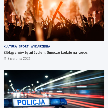
t
i
r
e
o
n
ż
a
n
r
o
z
ś
e
c
c
i
e
n
!
KULTURA
SPORT
WYDARZENIA
a
Elbląg znów tętni życiem: Smocze Łodzie na rzece!
d
8 sierpnia 2026
r
o
g
a
c
h