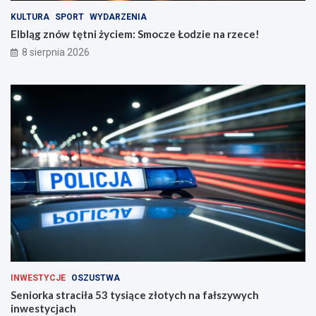
i
e
n
!
KULTURA
SPORT
WYDARZENIA
a
Elbląg znów tętni życiem: Smocze Łodzie na rzece!
d
8 sierpnia 2026
r
o
g
a
c
h
INWESTYCJE
OSZUSTWA
Seniorka straciła 53 tysiące złotych na fałszywych
inwestycjach