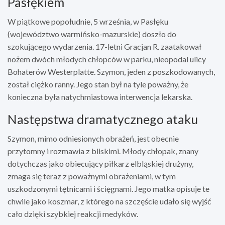
Pasłękiem
W piątkowe popołudnie, 5 września, w Pasłęku
(województwo warmińsko-mazurskie) doszło do
szokującego wydarzenia. 17-letni Gracjan R. zaatakował
nożem dwóch młodych chłopców w parku, nieopodal ulicy
Bohaterów Westerplatte. Szymon, jeden z poszkodowanych,
został ciężko ranny. Jego stan był na tyle poważny, że
konieczna była natychmiastowa interwencja lekarska.
Następstwa dramatycznego ataku
Szymon, mimo odniesionych obrażeń, jest obecnie
przytomny i rozmawia z bliskimi. Młody chłopak, znany
dotychczas jako obiecujący piłkarz elbląskiej drużyny,
zmaga się teraz z poważnymi obrażeniami, w tym
uszkodzonymi tętnicami i ścięgnami. Jego matka opisuje te
chwile jako koszmar, z którego na szczęście udało się wyjść
cało dzięki szybkiej reakcji medyków.