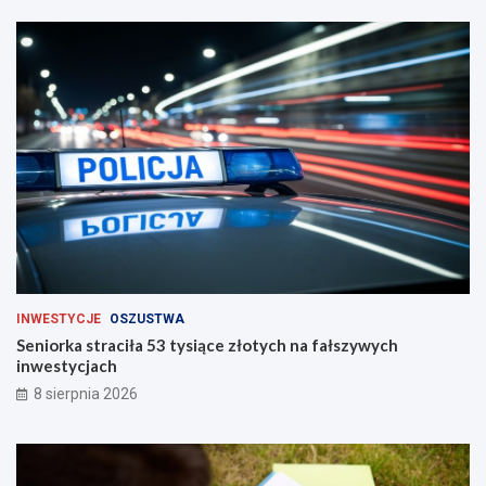
g
a
c
h
INWESTYCJE
OSZUSTWA
Seniorka straciła 53 tysiące złotych na fałszywych
inwestycjach
8 sierpnia 2026