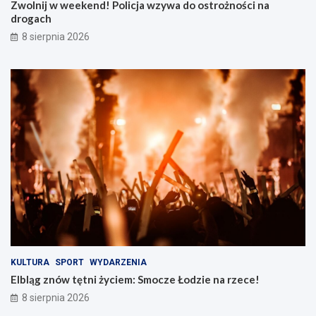
a
S
Zwolnij w weekend! Policja wzywa do ostrożności na
w
m
drogach
z
o
8 sierpnia 2026
y
c
w
z
a
e
d
Ł
o
o
o
d
s
z
t
i
r
e
o
n
ż
a
n
r
o
z
ś
e
c
c
i
e
n
!
KULTURA
SPORT
WYDARZENIA
a
Elbląg znów tętni życiem: Smocze Łodzie na rzece!
d
8 sierpnia 2026
r
o