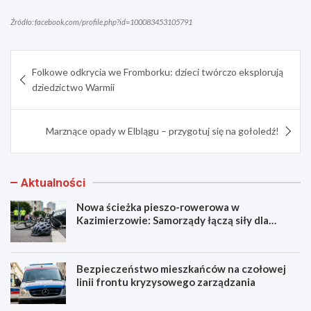
Źródło: facebook.com/profile.php?id=100083453105791
Nawigacja
Folkowe odkrycia we Fromborku: dzieci twórczo eksplorują
wpisu
dziedzictwo Warmii
Marznące opady w Elblągu – przygotuj się na gołoledź!
Aktualności
Nowa ścieżka pieszo-rowerowa w
Kazimierzowie: Samorządy łączą siły dla
bezpieczeństwa!
Bezpieczeństwo mieszkańców na czołowej
linii frontu kryzysowego zarządzania