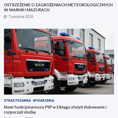
OSTRZEŻENIE O ZAGROŻENIACH METEOROLOGICZNYCH
e
z
W WARMII I MAZURACH
z
a
p
n
7 sierpnia 2026
i
i
e
a
c
z
e
ń
s
t
w
a
!
STRAŻ POŻARNA
WYDARZENIA
Nowi funkcjonariusze PSP w Elblągu złożyli ślubowanie i
rozpoczęli służbę