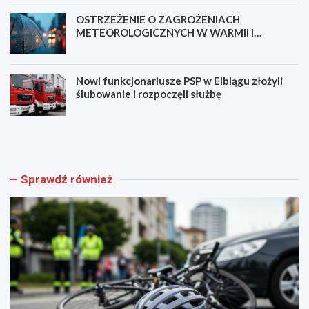
OSTRZEŻENIE O ZAGROŻENIACH
METEOROLOGICZNYCH W WARMII I
MAZURACH
Nowi funkcjonariusze PSP w Elblągu złożyli
ślubowanie i rozpoczęli służbę
N
B
o
e
w
z
a
p
ś
i
Sprawdź również
c
e
i
c
e
z
ż
e
k
ń
a
s
p
t
i
w
e
o
s
m