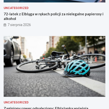
u
m
ż
o
UNCATEGORIZED
b
n
72-latek z Elbląga w rękach policji za nielegalne papierosy i
ę
t
alkohol
u
a
7 sierpnia 2026
s
f
a
l
t
u
UNCATEGORIZED
Zaginiony rower odnaleziony: Elblążanka wyjaśnia