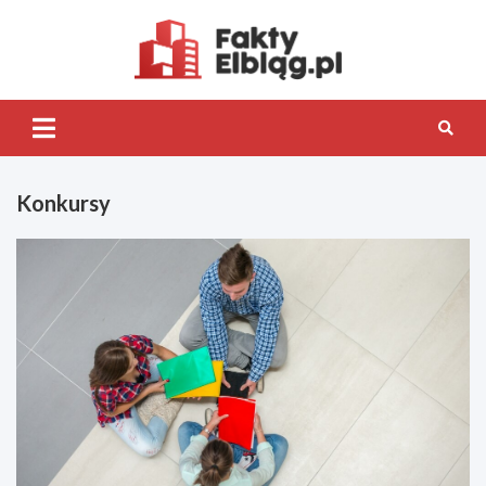
Skip
to
content
Fakty.Elb
Konkursy