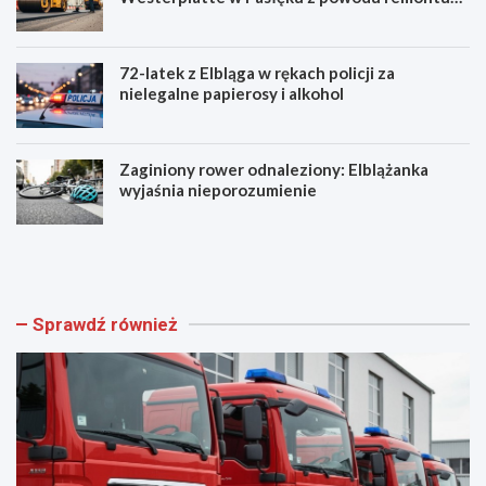
asfaltu
72-latek z Elbląga w rękach policji za
nielegalne papierosy i alkohol
Zaginiony rower odnaleziony: Elblążanka
wyjaśnia nieporozumienie
N
U
o
t
w
r
i
u
f
d
Sprawdź również
u
n
n
i
k
e
c
n
j
i
o
a
n
w
a
r